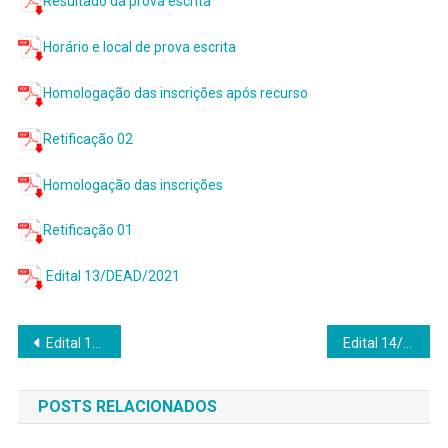
Resultado da prova escrita
Horário e local de prova escrita
Homologação das inscrições após recurso
Retificação 02
Homologação das inscrições
Retificação 01
Edital 13/DEAD/2021
Navegação
Edital 12/ DEAD/ 2021 – PROCESSO SELETIVO DE TUTORES BOLSISTAS UAB/CAPES
Edital 14/DEAD/2021 – Processo de seleção interna para formação de cadastro de reserva de Coordenador de Curso
de
POSTS RELACIONADOS
Post