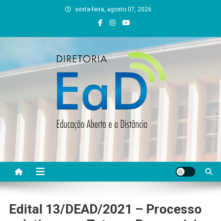
Skip
sexta-feira, agosto 07, 2026
to
content
DEAD UFVJM
EAD UFVJM Página
Edital 13/DEAD/2021 – Processo