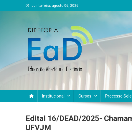
Skip
quinta-feira, agosto 06, 2026
to
content
DEAD UFVJM
EAD UFVJM Página
Institucional
Cursos
Processo Sele
Edital 16/DEAD/2025- Chamame
UFVJM