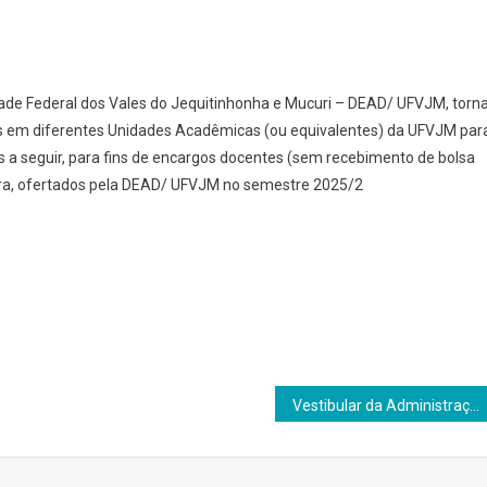
dade Federal dos Vales do Jequitinhonha e Mucuri – DEAD/ UFVJM, torn
s em diferentes Unidades Acadêmicas (ou equivalentes) da UFVJM par
 a seguir, para fins de encargos docentes (sem recebimento de bolsa
ura, ofertados pela DEAD/ UFVJM no semestre 2025/2
Vestibular da Administração Pública – Atenção! As datas foram atualizadas!