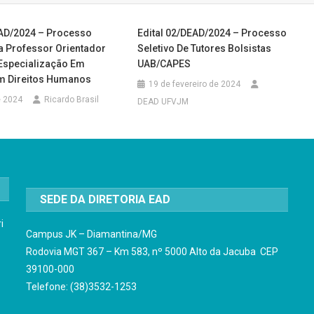
EAD/2024 – Processo
Edital 02/DEAD/2024 – Processo
a Professor Orientador
Seletivo De Tutores Bolsistas
 Especialização Em
UAB/CAPES
m Direitos Humanos
19 de fevereiro de 2024
e 2024
Ricardo Brasil
DEAD UFVJM
SEDE DA DIRETORIA EAD
i
Campus JK – Diamantina/MG
Rodovia MGT 367 – Km 583, nº 5000 Alto da Jacuba CEP
39100-000
Telefone: (38)3532-1253