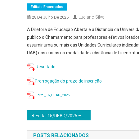
Editais Encerrados
Luciano Silva
28 De Julho De 2025
A Diretora de Educação Aberta e a Distância da Universi
público o Chamamento para professores efetivos lotado
assumir uma ou mais das Unidades Curriculares indicadas
UAB) nos cursos na modalidade a distância de Licenciat
Resultado
Prorrogação do prazo de inscrição
Edital_16_DEAD_2025
Navegação
Edital 15/DEAD/2025 – Cadastro reserva de professor bolsista UAB para atuar no curso de Administração Pública
de
POSTS RELACIONADOS