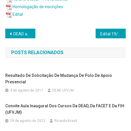
Homologação de inscrições
Edital
Navegação
DEAD abre novas vagas, novos polos e prorroga as inscrições para processo seletivo 2017
Edital 19/2017 – DEAD seleciona tutores a distância para Administração Pública
de
POSTS RELACIONADOS
Post
Resultado De Solicitação De Mudança De Polo De Apoio
Presencial
4 de agosto de 2017
DEAD UFVJM
Convite Aula Inaugural Dos Cursos Da DEAD, Da FACET E Da FIH
(UFVJM)
29 de agosto de 2023
Ricardo Brasil