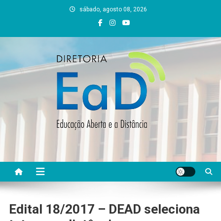
Skip
sábado, agosto 08, 2026
to
content
DEAD UFVJM
EAD UFVJM Página
Edital 18/2017 – DEAD seleciona