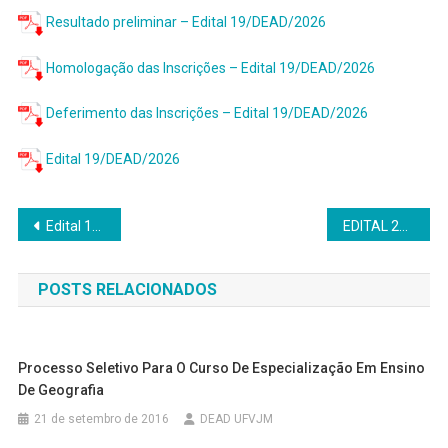
Resultado preliminar – Edital 19/DEAD/2026
Homologação das Inscrições – Edital 19/DEAD/2026
Deferimento das Inscrições – Edital 19/DEAD/2026
Edital 19/DEAD/2026
Navegação
Edital 18/DEAD/2026 – Seleção de Professores Orientadores de TCC (sem recebimento de bolsa UAB) para a Especialização Ciência é 10! – semestres 2026/1 e 2026/2.
EDITAL 21/DEAD/2026 – Chamamento Interno para Professor Efetivo UFVJM
de
POSTS RELACIONADOS
Post
Processo Seletivo Para O Curso De Especialização Em Ensino
De Geografia
21 de setembro de 2016
DEAD UFVJM