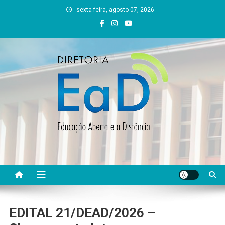
Skip
sexta-feira, agosto 07, 2026
to
content
DEAD UFVJM
EAD UFVJM Página
EDITAL 21/DEAD/2026 –