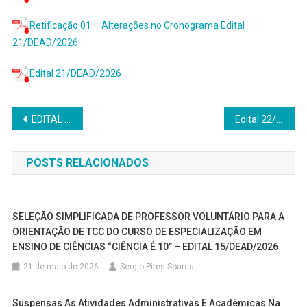
Retificação 01 – Alterações no Cronograma Edital
21/DEAD/2026
Edital 21/DEAD/2026
Navegação
EDITAL 19/DEAD/2026 – Processo seletivo para Professor Formador da Especialização de Educação em Direitos Humanos – EDH
Edital 22/DEAD/2026 – Seleção de Professor Orientador de TCC da Especialização em Educação em Direitos Humanos da UFVJM/UAB
de
POSTS RELACIONADOS
Post
SELEÇÃO SIMPLIFICADA DE PROFESSOR VOLUNTÁRIO PARA A
ORIENTAÇÃO DE TCC DO CURSO DE ESPECIALIZAÇÃO EM
ENSINO DE CIÊNCIAS “CIÊNCIA É 10” – EDITAL 15/DEAD/2026
21 de maio de 2026
Sergio Pires Soares
Suspensas As Atividades Administrativas E Acadêmicas Na