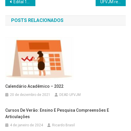
Navegação
Edital 19/2018 – DEAD seleciona tutores bolsistas para o bacharelado em Administração Pública
UFVJM retifica edital da seleção EAD e abre 150 vagas para Pedagogia
de
POSTS RELACIONADOS
Post
Calendário Acadêmico – 2022
20 de dezembro de 2021
DEAD UFVJM
Cursos De Verão: Ensino E Pesquisa Compreensões E
Articulações
4 de janeiro de 2024
Ricardo Brasil