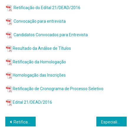
Retificação do Edital 21/DEAD/2016
Convocação para entrevista
Candidatos Convocados para Entrevista
Resultado da Análise de Títulos
Retificação da Homologação
Homologação das Inscrições
Retificação de Cronograma de Processo Seletivo
Edital 21/DEAD/2016
Navegação
Retificação dos Editais 18 e 19 referentes as especializações
Especialização em Ensino de Geografia retifica edital para seleção de estudantes