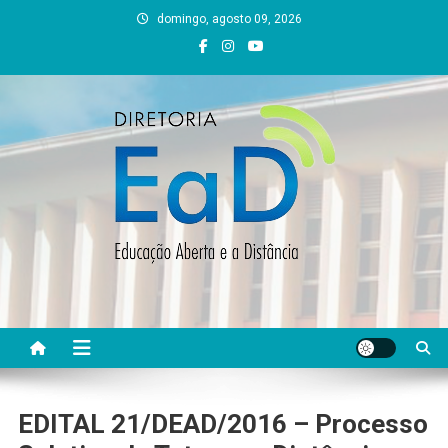
Skip
domingo, agosto 09, 2026
to
content
DEAD UFVJM
EAD UFVJM Página
EDITAL 21/DEAD/2016 – Processo