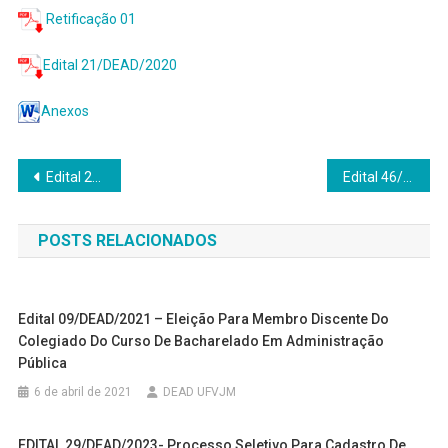
Retificação 01
Edital 21/DEAD/2020
Anexos
Navegação
Edital 20/DEAD/2020 – Seleção de Tutores a Distância para atuar no curso de Especialização em Ensino de Geografia
Edital 46/2020 – Especialização em Ensino de Ciências – Anos Finais do Ensino Fundamental – CIÊNCIA É 10!
de
POSTS RELACIONADOS
Post
Edital 09/DEAD/2021 – Eleição Para Membro Discente Do
Colegiado Do Curso De Bacharelado Em Administração
Pública
6 de abril de 2021
DEAD UFVJM
EDITAL 29/DEAD/2023- Processo Seletivo Para Cadastro De