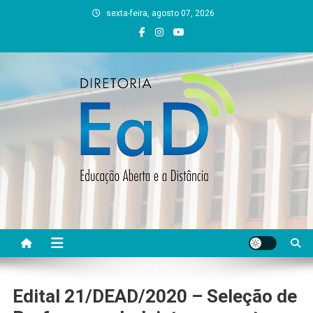
Skip
sexta-feira, agosto 07, 2026
to
content
DEAD UFVJM
EAD UFVJM Página
Edital 21/DEAD/2020 – Seleção de