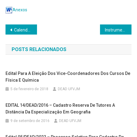
Anexos
Navegação
Calendário Acadêmico – 2020 – Após o retorno da suspensão.
Instrumento de Avaliação de Ensino do EAD no Moodle
de
POSTS RELACIONADOS
Post
Edital Para A Eleição Dos Vice-Coordenadores Dos Cursos De
Física E Química
5 de fevereiro de 2018
DEAD UFVJM
EDITAL 14/DEAD/2016 – Cadastro Reserva De Tutores A
Distância Da Especialização Em Geografia
9 de setembro de 2016
DEAD UFVJM
Edital 05/DEAD/2022 – Processo Seletivo Para Cadastro De