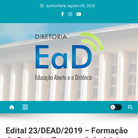
Skip
quinta-feira, agosto 06, 2026
to
content
DEAD UFVJM
EAD UFVJM Página
Edital 23/DEAD/2019 – Formação