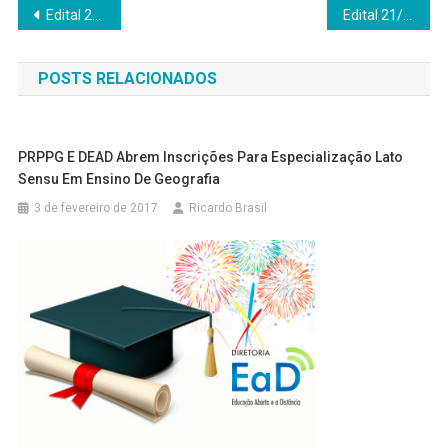
Navegação
Edital 23/DEAD/2019 – Formação de Cadastro Reserva de bolsistas – Coordenador de Curso de Especialização “Ciência é 10
Edital 21/2020 ( Novo) – Especialização – Ensino em Ciências – Anos Finais do Ensino Fundamental – CIÊNCIA É 10!
de
POSTS RELACIONADOS
Post
PRPPG E DEAD Abrem Inscrições Para Especialização Lato
Sensu Em Ensino De Geografia
3 de fevereiro de 2017
Ricardo Brasil