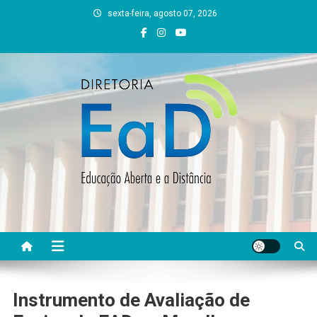
Skip
sexta-feira, agosto 07, 2026
to
content
DEAD UFVJM
EAD UFVJM Página
Instrumento de Avaliação de