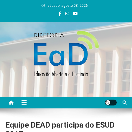
Skip
sábado, agosto 08, 2026
to
content
DEAD UFVJM
EAD UFVJM Página
Equipe DEAD participa do ESUD