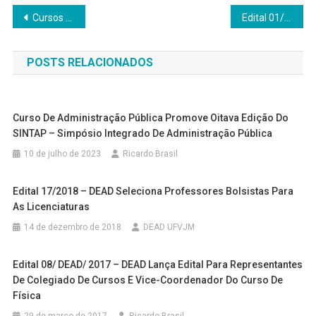
Navegação
Cursos de verão: Ensino e pesquisa compreensões e articulações
Edital 01/DEAD/2024 – PROCESSO SELETIVO PARA BOLSISTA UAB, NA FUNÇÃO DE COORDENADOR GERAL UAB E COORDENADOR UAB/ ADJUNTO
de
POSTS RELACIONADOS
Post
Curso De Administração Pública Promove Oitava Edição Do
SINTAP – Simpósio Integrado De Administração Pública
10 de julho de 2023
Ricardo Brasil
Edital 17/2018 – DEAD Seleciona Professores Bolsistas Para
As Licenciaturas
14 de dezembro de 2018
DEAD UFVJM
Edital 08/ DEAD/ 2017 – DEAD Lança Edital Para Representantes
De Colegiado De Cursos E Vice-Coordenador Do Curso De
Física
29 de março de 2017
Ricardo Brasil