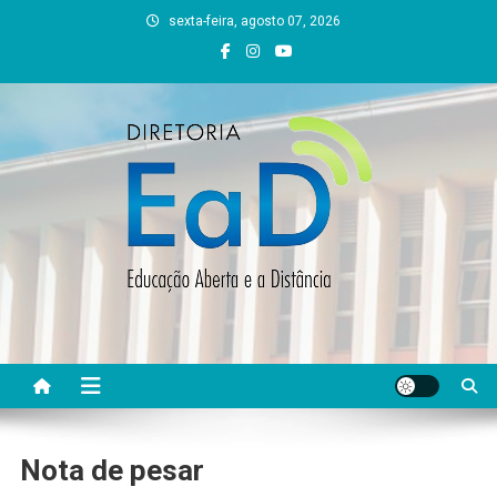
Skip
sexta-feira, agosto 07, 2026
to
content
DEAD UFVJM
EAD UFVJM Página
Nota de pesar