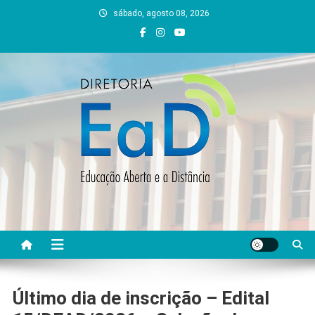
Skip
sábado, agosto 08, 2026
to
content
DEAD UFVJM
EAD UFVJM Página
Último dia de inscrição – Edital