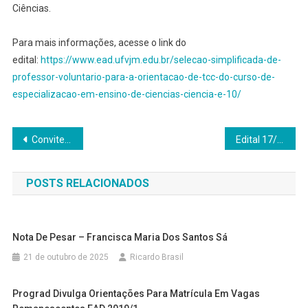
Ciências.
Para mais informações, acesse o link do
edital:
https://www.ead.ufvjm.edu.br/selecao-simplificada-de-
professor-voluntario-para-a-orientacao-de-tcc-do-curso-de-
especializacao-em-ensino-de-ciencias-ciencia-e-10/
Navegação
Convite aos estudantes inscritos no ENADE 2026
Edital 17/DEAD/2026 – Processo Seletivo para Cadastro de Reserva de Professor Orientador de Trabalhos de Conclusão de Curso (TCC) e demais Unidades Curriculares – Voluntário – Curso de Pedagogia – EAD
de
POSTS RELACIONADOS
Post
Nota De Pesar – Francisca Maria Dos Santos Sá
21 de outubro de 2025
Ricardo Brasil
Prograd Divulga Orientações Para Matrícula Em Vagas