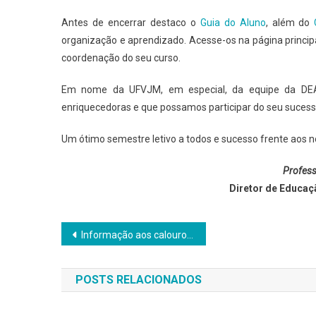
Antes de encerrar destaco o
Guia do Aluno
, além do
organização e aprendizado. Acesse-os na página princ
coordenação do seu curso.
Em nome da UFVJM, em especial, da equipe da DEAD
enriquecedoras e que possamos participar do seu sucesso
Um ótimo semestre letivo a todos e sucesso frente aos n
Profess
Diretor de Educaç
Navegação
Informação aos calouros do curso de Licenciatura em Matemática
de
POSTS RELACIONADOS
Post