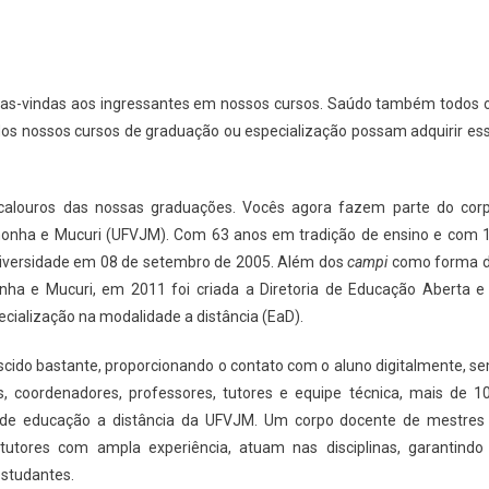
 boas-vindas aos ingressantes em nossos cursos. Saúdo também todos 
 dos nossos cursos de graduação ou especialização possam adquirir es
 calouros das nossas graduações. Vocês agora fazem parte do cor
inhonha e Mucuri (UFVJM). Com 63 anos em tradição de ensino e com 
iversidade em 08 de setembro de 2005. Além dos
campi
como forma 
ha e Mucuri, em 2011 foi criada a Diretoria de Educação Aberta e
cialização na modalidade a distância (EaD).
cido bastante, proporcionando o contato com o aluno digitalmente, s
s, coordenadores, professores, tutores e equipe técnica, mais de 1
s de educação a distância da UFVJM. Um corpo docente de mestres
tutores com ampla experiência, atuam nas disciplinas, garantindo
studantes.