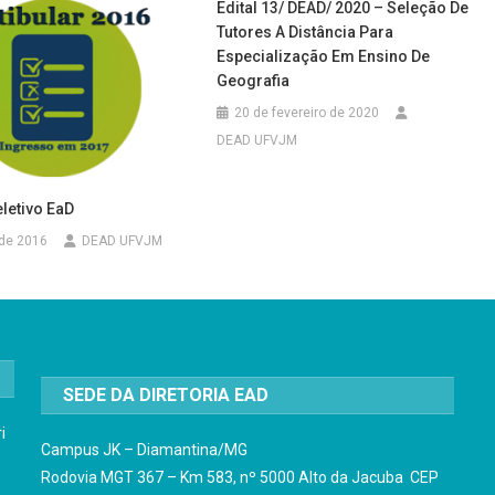
Edital 13/ DEAD/ 2020 – Seleção De
Tutores A Distância Para
Especialização Em Ensino De
Geografia
20 de fevereiro de 2020
DEAD UFVJM
letivo EaD
 de 2016
DEAD UFVJM
SEDE DA DIRETORIA EAD
i
Campus JK – Diamantina/MG
Rodovia MGT 367 – Km 583, nº 5000 Alto da Jacuba CEP