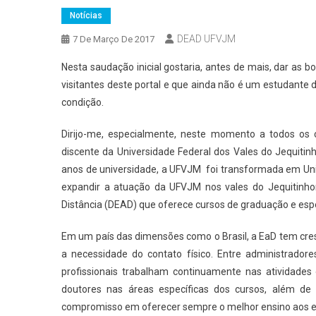
Notícias
DEAD UFVJM
7 De Março De 2017
Nesta saudação inicial gostaria, antes de mais, dar as
visitantes deste portal e que ainda não é um estudante
condição.
Dirijo-me, especialmente, neste momento a todos os
discente da Universidade Federal dos Vales do Jequit
anos de universidade, a UFVJM foi transformada em Un
expandir a atuação da UFVJM nos vales do Jequitinhon
Distância (DEAD) que oferece cursos de graduação e espe
Em um país das dimensões como o Brasil, a EaD tem cres
a necessidade do contato físico. Entre administradore
profissionais trabalham continuamente nas atividade
doutores nas áreas específicas dos cursos, além de 
compromisso em oferecer sempre o melhor ensino aos e