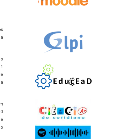
os
sa
po
11
de
 a
em
00
 e
 o