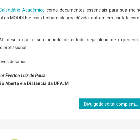
Calendário Acadêmico
como documentos essenciais para sua melh
ipal do MOODLE e caso tenham alguma dúvida, entrem em contato com
 desejo que o seu período de estudo seja pleno de experiênci
 profissional.
ovos desafios!
or Everton Luiz de Paula
ão Aberta e a Distância da UFVJM
Divulgado edital complementar de vagas remanescentes EAD 2016