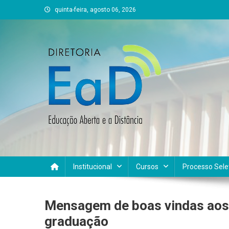
Skip
quinta-feira, agosto 06, 2026
to
content
DEAD UFVJM
EAD UFVJM Página
Institucional
Cursos
Processo Sele
Mensagem de boas vindas aos 
graduação