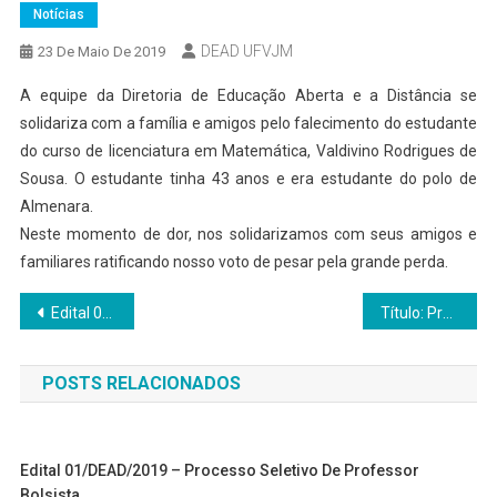
Notícias
DEAD UFVJM
23 De Maio De 2019
A equipe da Diretoria de Educação Aberta e a Distância se
solidariza com a família e amigos pelo falecimento do estudante
do curso de licenciatura em Matemática, Valdivino Rodrigues de
Sousa. O estudante tinha 43 anos e era estudante do polo de
Almenara.
Neste momento de dor, nos solidarizamos com seus amigos e
familiares ratificando nosso voto de pesar pela grande perda.
Navegação
Edital 06/DEAD/2019 – Consulta para escolha dos membros do Colegiado Único das Licenciaturas da DEAD
Título: Professor da DEAD participa de evento em Bogotá
de
POSTS RELACIONADOS
Post
Edital 01/DEAD/2019 – Processo Seletivo De Professor
Bolsista