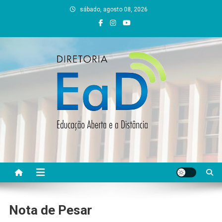
Skip
sábado, agosto 08, 2026
to
content
DEAD UFVJM
EAD UFVJM Página
Nota de Pesar