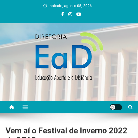
Skip
sábado, agosto 08, 2026
to
content
DEAD UFVJM
EAD UFVJM Página
Vem aí o Festival de Inverno 2022